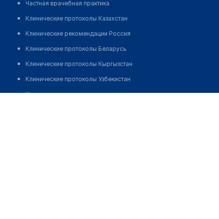
Частная врачебная практика
Клинические протоколы Казахстан
Клинические рекомендации Россия
Клинические протоколы Беларусь
Клинические протоколы Кыргызстан
Клинические протоколы Узбекистан
Клинические протоколы диагностики и лечения
​Медицинский центр "ЛЕКАРЬ"
Обзоры мировой медицинской периодики
Позвонить
Заболевания: обзорные статьи
Новости здравоохранения
Медикаменты
Лабораторные показатели
Медицинские термины
Мобильные приложения
клиникам