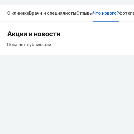
О клинике
Врачи и специалисты
Отзывы
Что нового?
Фотог
Акции и новости
Пока нет публикаций