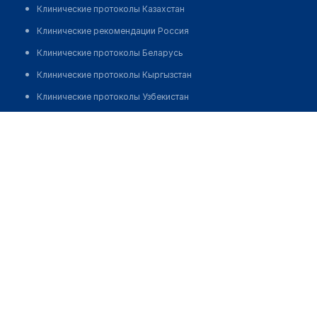
Клинические протоколы Казахстан
Клинические рекомендации Россия
Клинические протоколы Беларусь
Клинические протоколы Кыргызстан
Клинические протоколы Узбекистан
Клинические протоколы диагностики и лечения
​Медицинский центр "ЛЕКАРЬ"
Обзоры мировой медицинской периодики
Позвонить
Заболевания: обзорные статьи
Новости здравоохранения
Медикаменты
Лабораторные показатели
Медицинские термины
Мобильные приложения
клиникам
МИС для клиники