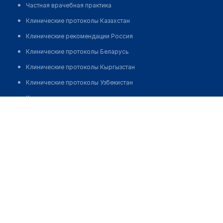
Частная врачебная практика
Клинические протоколы Казахстан
Клинические рекомендации Россия
Клинические протоколы Беларусь
Клинические протоколы Кыргызстан
Клинические протоколы Узбекистан
Клинические протоколы диагностики и лечения
​Стоматологическая клиника "СТОМАТОЛОГИЯ 41Б"
Обзоры мировой медицинской периодики
Позвонить
Заболевания: обзорные статьи
Новости здравоохранения
Медикаменты
Лабораторные показатели
Медицинские термины
Мобильные приложения
клиникам