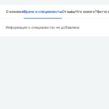
О клинике
Врачи и специалисты
Отзывы
Что нового?
Фотог
Информация о специалистах не добавлена