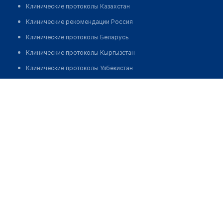
Клинические протоколы Казахстан
Клинические рекомендации Россия
Клинические протоколы Беларусь
Клинические протоколы Кыргызстан
Клинические протоколы Узбекистан
Клинические протоколы диагностики и лечения
Брестская городская стоматологическая поликлиника
Обзоры мировой медицинской периодики
Позвонить
Заболевания: обзорные статьи
Новости здравоохранения
Медикаменты
Лабораторные показатели
Медицинские термины
Мобильные приложения
клиникам
МИС для клиники