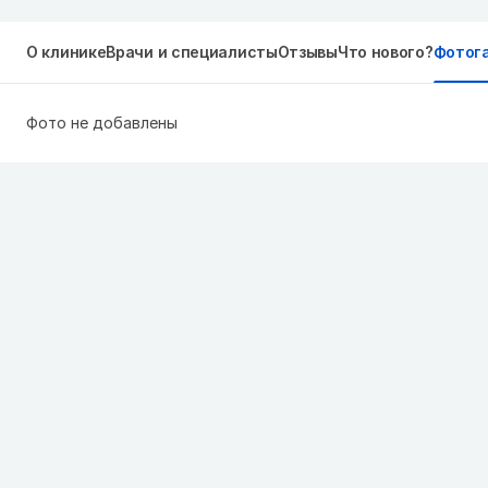
О клинике
Врачи и специалисты
Отзывы
Что нового?
Фотог
Фото не добавлены