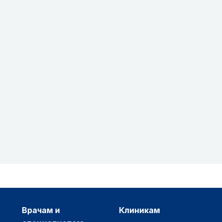
врачам и
клиникам