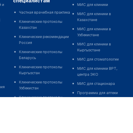
специалистам
й и
МИС для клиники
Частная врачебная практика
МИС для клиники в
к
Казахстане
Клинические протоколы
Казахстан
МИС для клиники в
Узбекистане
Клинические рекомендации
Россия
МИС для клиники в
Кыргызстане
Клинические протоколы
Беларусь
МИС для стоматологии
Клинические протоколы
МИС для клиники ВРТ,
Кыргызстан
центра ЭКО
Клинические протоколы
МИС для стационара
ния
Узбекистан
Программа для аптеки
Клинические протоколы
Автоматизация блока
диагностики и лечения
питания
Обзоры мировой
Реклама и продвижение
медицинской периодики
клиник
Заболевания: обзорные
Разработка сайта клиники