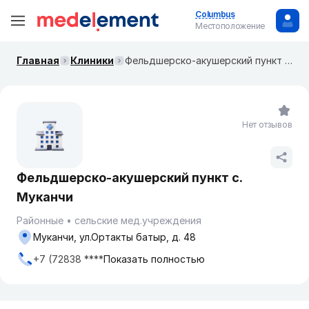
Columbus
Местоположение
Главная
Клиники
Фельдшерско-акушерский пункт с. Муканчи
Нет отзывов
Фельдшерско-акушерский пункт с.
Муканчи
Районные
сельские мед.учреждения
Муканчи, ул.Ортакты батыр, д. 48
+7 (72838 ****
Показать полностью