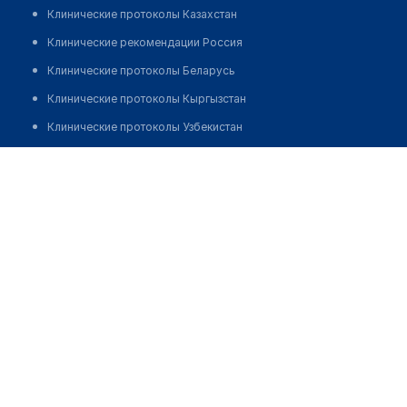
Клинические протоколы Казахстан
Клинические рекомендации Россия
Клинические протоколы Беларусь
Клинические протоколы Кыргызстан
Клинические протоколы Узбекистан
Клинические протоколы диагностики и лечения
Фельдшерско-акушерский пункт с. Муканчи
Обзоры мировой медицинской периодики
Позвонить
Заболевания: обзорные статьи
Новости здравоохранения
Медикаменты
Лабораторные показатели
Медицинские термины
Мобильные приложения
клиникам