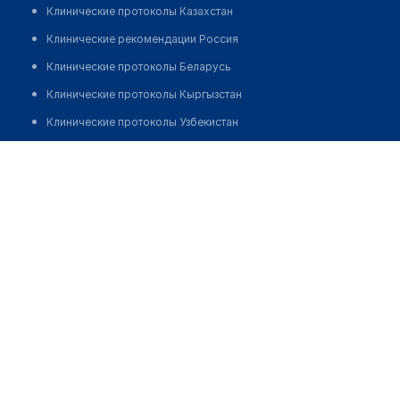
Клинические протоколы Казахстан
Клинические рекомендации Россия
Клинические протоколы Беларусь
Клинические протоколы Кыргызстан
Клинические протоколы Узбекистан
Клинические протоколы диагностики и лечения
Фельдшерско-акушерский пункт с. Муканчи
Обзоры мировой медицинской периодики
Позвонить
Заболевания: обзорные статьи
Новости здравоохранения
Медикаменты
Лабораторные показатели
Медицинские термины
Мобильные приложения
клиникам
МИС для клиники