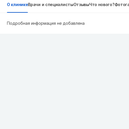
О клинике
Врачи и специалисты
Отзывы
Что нового?
Фотог
Подробная информация не добавлена