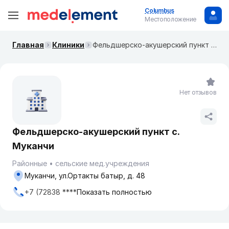
Columbus
Местоположение
Главная
Клиники
Фельдшерско-акушерский пункт с. Муканчи
Нет отзывов
Фельдшерско-акушерский пункт с.
Муканчи
Районные
сельские мед.учреждения
Муканчи, ул.Ортакты батыр, д. 48
+7 (72838 ****
Показать полностью