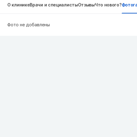
О клинике
Врачи и специалисты
Отзывы
Что нового?
Фотог
Фото не добавлены