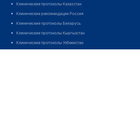
Клинические протоколы Казахстан
Клинические рекомендации Россия
Клинические протоколы Беларусь
Клинические протоколы Кыргызстан
Клинические протоколы Узбекистан
Клинические протоколы диагностики и лечения
Брестская детская стоматологическая поликлиника
филиал №1
Обзоры мировой медицинской периодики
Заболевания: обзорные статьи
Позвонить
Новости здравоохранения
Медикаменты
Лабораторные показатели
Медицинские термины
Мобильные приложения
клиникам
МИС для клиники