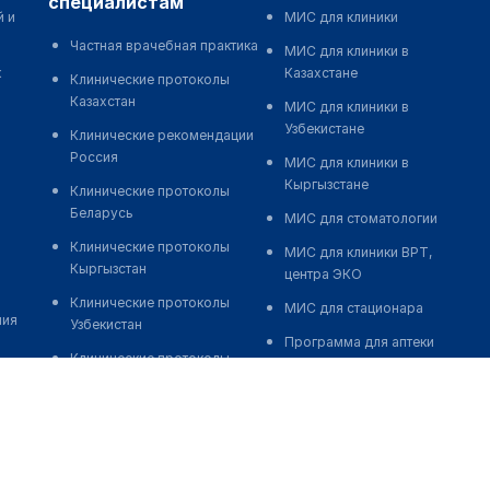
специалистам
й и
МИС для клиники
Частная врачебная практика
МИС для клиники в
к
Казахстане
Клинические протоколы
Казахстан
МИС для клиники в
Узбекистане
Клинические рекомендации
Россия
МИС для клиники в
Кыргызстане
Клинические протоколы
Беларусь
МИС для стоматологии
Клинические протоколы
МИС для клиники ВРТ,
Кыргызстан
центра ЭКО
Клинические протоколы
МИС для стационара
ния
Узбекистан
Программа для аптеки
Клинические протоколы
Автоматизация блока
диагностики и лечения
питания
Обзоры мировой
Реклама и продвижение
медицинской периодики
клиник
Заболевания: обзорные
Разработка сайта клиники