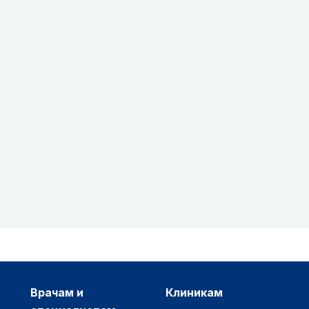
врачам и
клиникам