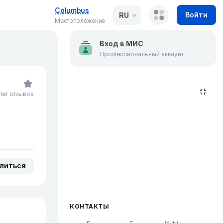
Columbus
Войти
RU
Местоположение
Вход в МИС
Профессиональный аккаунт
Нет отзывов
литься
КОНТАКТЫ