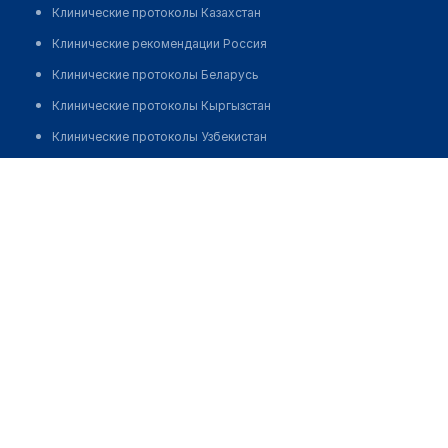
Клинические протоколы Казахстан
Клинические рекомендации Россия
Клинические протоколы Беларусь
Клинические протоколы Кыргызстан
Клинические протоколы Узбекистан
Клинические протоколы диагностики и лечения
Медицинский центр "ЗЕЙН"
Обзоры мировой медицинской периодики
Позвонить
Заболевания: обзорные статьи
Новости здравоохранения
Медикаменты
Лабораторные показатели
Медицинские термины
Мобильные приложения
клиникам
МИС для клиники