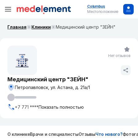
Columbus
Местоположение
Главная
Клиники
Медицинский центр "ЗЕЙН"
Нет отзывов
Медицинский центр "ЗЕЙН"
Петропавловск, ул. Астана, д. 21а/1
+7 771 ****
Показать полностью
О клинике
Врачи и специалисты
Отзывы
Что нового?
Фотог