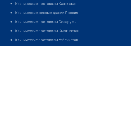
Клинические протоколы Казахстан
Клинические рекомендации Россия
Клинические протоколы Беларусь
Клинические протоколы Кыргызстан
Клинические протоколы Узбекистан
Клинические протоколы диагностики и лечения
Медицинский центр "ЗЕЙН"
Обзоры мировой медицинской периодики
Позвонить
Заболевания: обзорные статьи
Новости здравоохранения
Медикаменты
Лабораторные показатели
Медицинские термины
Мобильные приложения
клиникам
МИС для клиники