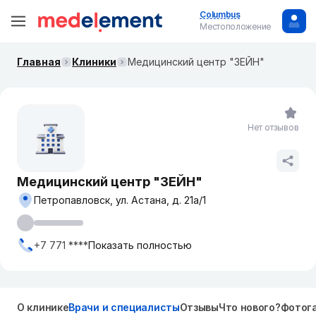
Columbus
Местоположение
Главная
Клиники
Медицинский центр "ЗЕЙН"
Нет отзывов
Медицинский центр "ЗЕЙН"
Петропавловск, ул. Астана, д. 21а/1
+7 771 ****
Показать полностью
О клинике
Врачи и специалисты
Отзывы
Что нового?
Фотог