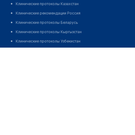
Клинические протоколы Казахстан
Клинические рекомендации Россия
Клинические протоколы Беларусь
Клинические протоколы Кыргызстан
Клинические протоколы Узбекистан
Клинические протоколы диагностики и лечения
Гинекологический кабинет "МЕДИЛИЯ"
Обзоры мировой медицинской периодики
Позвонить
Заболевания: обзорные статьи
Новости здравоохранения
Медикаменты
Лабораторные показатели
Медицинские термины
Мобильные приложения
клиникам
МИС для клиники