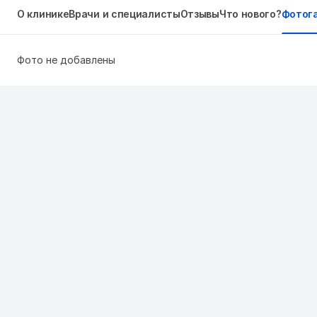
О клинике
Врачи и специалисты
Отзывы
Что нового?
Фотог
Фото не добавлены