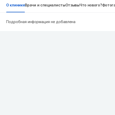
О клинике
Врачи и специалисты
Отзывы
Что нового?
Фотог
Подробная информация не добавлена