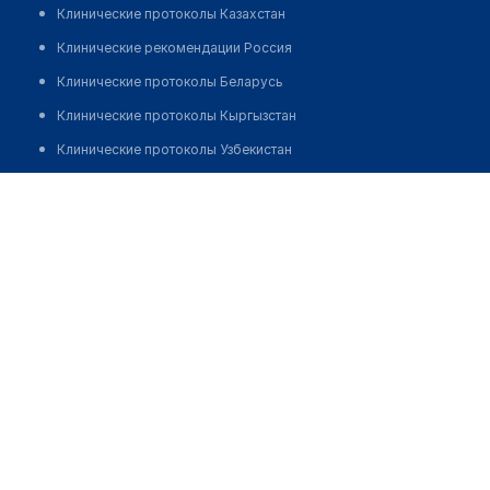
Клинические протоколы Казахстан
Клинические рекомендации Россия
Клинические протоколы Беларусь
Клинические протоколы Кыргызстан
Клинические протоколы Узбекистан
Клинические протоколы диагностики и лечения
Гинекологический кабинет "МЕДИЛИЯ"
Обзоры мировой медицинской периодики
Позвонить
Заболевания: обзорные статьи
Новости здравоохранения
Медикаменты
Лабораторные показатели
Медицинские термины
Мобильные приложения
клиникам
МИС для клиники