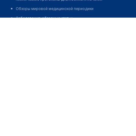
Обзоры мировой медицинской периодики
Заболевания: обзорные статьи
Стоматологическая клиника "ПРЕЗИДЕНТ" на
Новости здравоохранения
Ленинском проспекте
Медикаменты
Позвонить
Лабораторные показатели
Медицинские термины
Мобильные приложения
клиникам
МИС для клиники
МИС для клиники в Казахстане
МИС для клиники в Узбекистане
МИС для клиники в Кыргызстане
МИС для стоматологии
МИС для клиники ВРТ, центра ЭКО