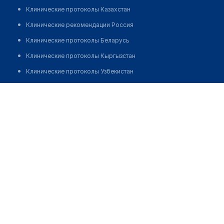
Клинические протоколы Казахстан
Клинические рекомендации Россия
Клинические протоколы Беларусь
Клинические протоколы Кыргызстан
Клинические протоколы Узбекистан
Клинические протоколы диагностики и лечения
Медицинский центр "РАДУГА"
Обзоры мировой медицинской периодики
Позвонить
Заболевания: обзорные статьи
Новости здравоохранения
Медикаменты
Лабораторные показатели
Медицинские термины
Мобильные приложения
клиникам