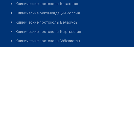
Клинические протоколы Казахстан
Клинические рекомендации Россия
Клинические протоколы Беларусь
Клинические протоколы Кыргызстан
Клинические протоколы Узбекистан
Клинические протоколы диагностики и лечения
Медицинский центр "РАДУГА"
Обзоры мировой медицинской периодики
Позвонить
Заболевания: обзорные статьи
Новости здравоохранения
Медикаменты
Лабораторные показатели
Медицинские термины
Мобильные приложения
клиникам
МИС для клиники