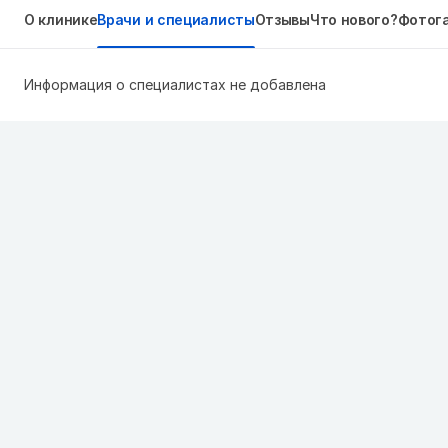
О клинике
Врачи и специалисты
Отзывы
Что нового?
Фотог
Информация о специалистах не добавлена