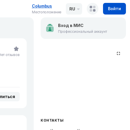
Columbus
Войти
RU
Местоположение
Вход в МИС
Профессиональный аккаунт
Нет отзывов
литься
КОНТАКТЫ