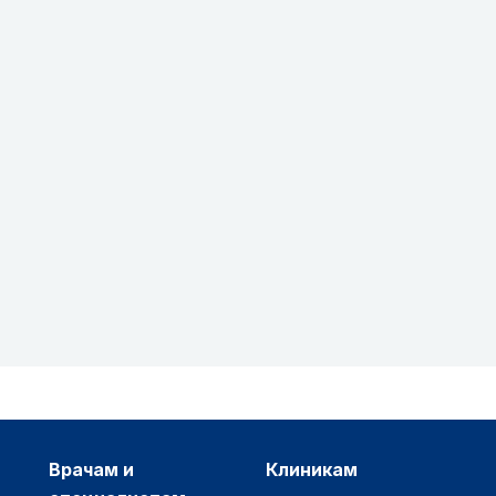
врачам и
клиникам