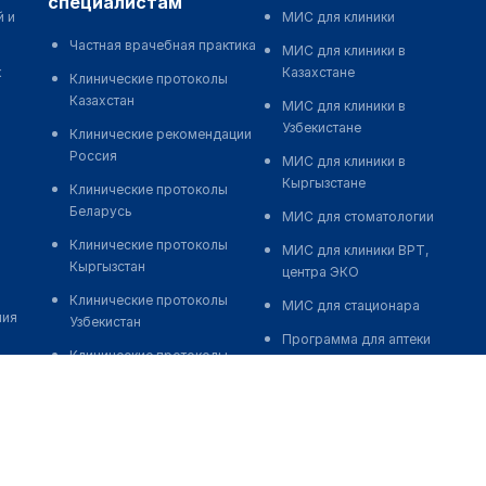
специалистам
й и
МИС для клиники
Частная врачебная практика
МИС для клиники в
к
Казахстане
Клинические протоколы
Казахстан
МИС для клиники в
Узбекистане
Клинические рекомендации
Россия
МИС для клиники в
Кыргызстане
Клинические протоколы
Беларусь
МИС для стоматологии
Клинические протоколы
МИС для клиники ВРТ,
Кыргызстан
центра ЭКО
Клинические протоколы
МИС для стационара
ния
Узбекистан
Программа для аптеки
Клинические протоколы
Автоматизация блока
диагностики и лечения
питания
Обзоры мировой
Реклама и продвижение
медицинской периодики
клиник
Заболевания: обзорные
Разработка сайта клиники