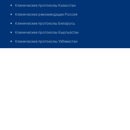
Клинические протоколы Казахстан
Клинические рекомендации Россия
Клинические протоколы Беларусь
Клинические протоколы Кыргызстан
Клинические протоколы Узбекистан
Клинические протоколы диагностики и лечения
Центр планирования семьи "САЛОМЕЯ"
Обзоры мировой медицинской периодики
Позвонить
Заболевания: обзорные статьи
Новости здравоохранения
Медикаменты
Лабораторные показатели
Медицинские термины
Мобильные приложения
клиникам