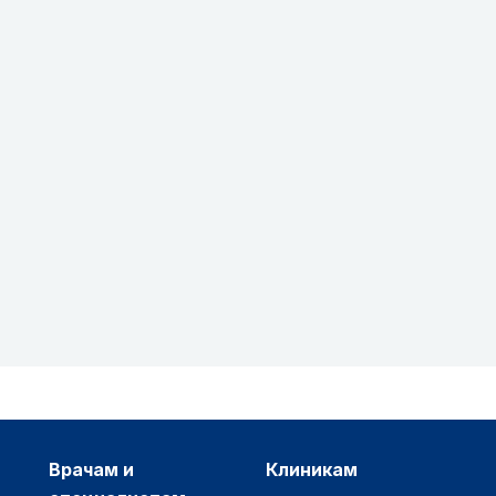
врачам и
клиникам