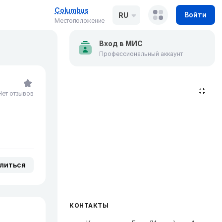
Columbus
Войти
RU
Местоположение
Вход в МИС
Профессиональный аккаунт
Нет отзывов
литься
КОНТАКТЫ