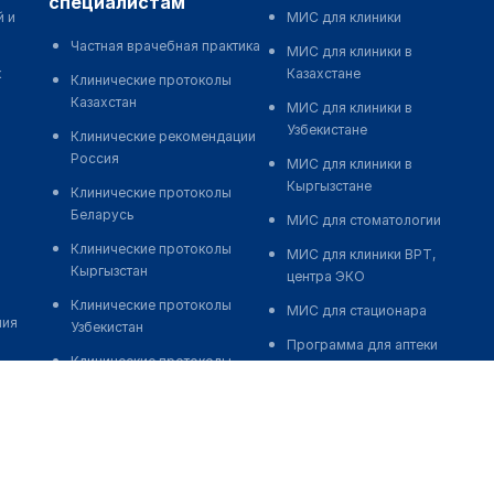
специалистам
й и
МИС для клиники
Частная врачебная практика
МИС для клиники в
к
Казахстане
Клинические протоколы
Казахстан
МИС для клиники в
Узбекистане
Клинические рекомендации
Россия
МИС для клиники в
Кыргызстане
Клинические протоколы
Беларусь
МИС для стоматологии
Клинические протоколы
МИС для клиники ВРТ,
Кыргызстан
центра ЭКО
Клинические протоколы
МИС для стационара
ния
Узбекистан
Программа для аптеки
Клинические протоколы
Автоматизация блока
диагностики и лечения
питания
Обзоры мировой
Реклама и продвижение
медицинской периодики
клиник
Заболевания: обзорные
Разработка сайта клиники