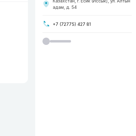
Казахстан, г. Есик (Иссык), ул. Алтын
адам, д. 54
+7 (72775) 427 81