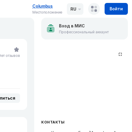
Columbus
Войти
RU
Местоположение
Вход в МИС
Профессиональный аккаунт
Нет отзывов
литься
КОНТАКТЫ