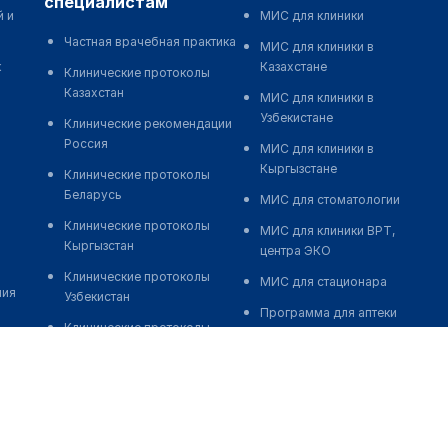
специалистам
й и
МИС для клиники
Частная врачебная практика
МИС для клиники в
к
Казахстане
Клинические протоколы
Казахстан
МИС для клиники в
Узбекистане
Клинические рекомендации
Россия
МИС для клиники в
Кыргызстане
Клинические протоколы
Беларусь
МИС для стоматологии
Клинические протоколы
МИС для клиники ВРТ,
Кыргызстан
центра ЭКО
Клинические протоколы
МИС для стационара
ния
Узбекистан
Программа для аптеки
Клинические протоколы
Автоматизация блока
диагностики и лечения
питания
Обзоры мировой
Реклама и продвижение
медицинской периодики
клиник
Заболевания: обзорные
Разработка сайта клиники