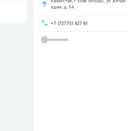
Казахстан, г. Есик (Иссык), ул. Алтын
адам, д. 54
+7 (72775) 427 81