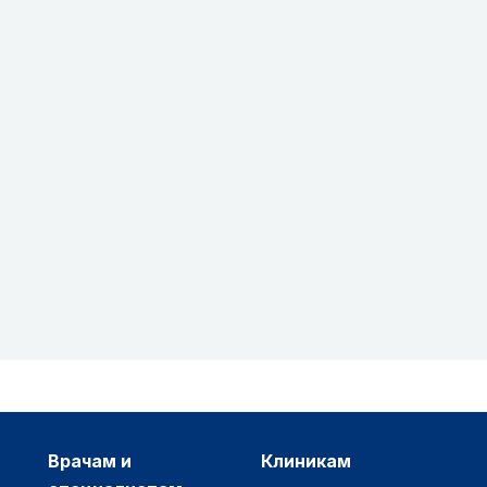
врачам и
клиникам