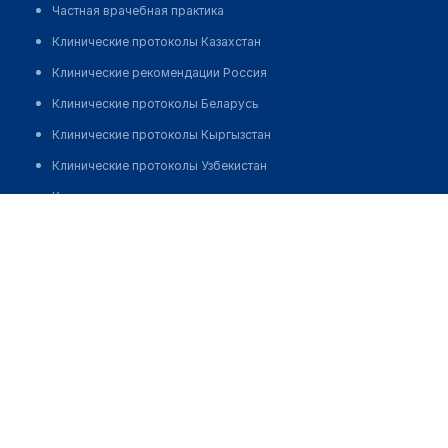
Частная врачебная практика
Клинические протоколы Казахстан
Клинические рекомендации Россия
Клинические протоколы Беларусь
Клинические протоколы Кыргызстан
Клинические протоколы Узбекистан
Клинические протоколы диагностики и лечения
Медицинский центр "НИАРМЕДИК" на ​Симоновском Валу
Обзоры мировой медицинской периодики
Позвонить
Заболевания: обзорные статьи
Новости здравоохранения
Медикаменты
Лабораторные показатели
Медицинские термины
Мобильные приложения
клиникам