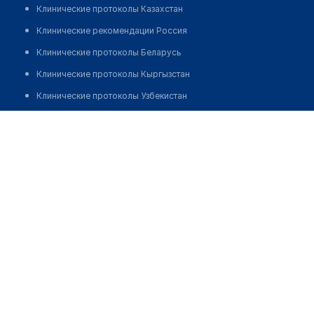
Клинические протоколы Казахстан
Клинические рекомендации Россия
Клинические протоколы Беларусь
Клинические протоколы Кыргызстан
Клинические протоколы Узбекистан
Клинические протоколы диагностики и лечения
Медицинский центр "НИАРМЕДИК" на ​Симоновском Валу
Обзоры мировой медицинской периодики
Позвонить
Заболевания: обзорные статьи
Новости здравоохранения
Медикаменты
Лабораторные показатели
Медицинские термины
Мобильные приложения
клиникам
МИС для клиники