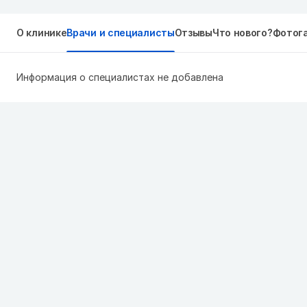
О клинике
Врачи и специалисты
Отзывы
Что нового?
Фотог
Информация о специалистах не добавлена