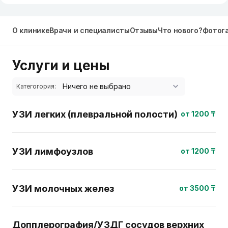
О клинике
Врачи и специалисты
Отзывы
Что нового?
Фотог
Услуги и цены
Категогория:
УЗИ легких (плевральной полости)
от 1200 ₸
УЗИ лимфоузлов
от 1200 ₸
УЗИ молочных желез
от 3500 ₸
Допплерография/УЗДГ сосудов верхних