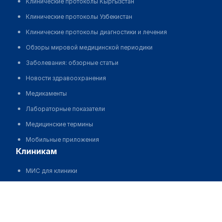
Клинические протоколы Кыргызстан
Клинические протоколы Узбекистан
Клинические протоколы диагностики и лечения
Обзоры мировой медицинской периодики
Заболевания: обзорные статьи
Новости здравоохранения
Медикаменты
Лабораторные показатели
Медицинские термины
Мобильные приложения
клиникам
МИС для клиники
МИС для клиники в Казахстане
Поликлиника "ГАРМОНИЯ"
МИС для клиники в Узбекистане
Позвонить
МИС для клиники в Кыргызстане