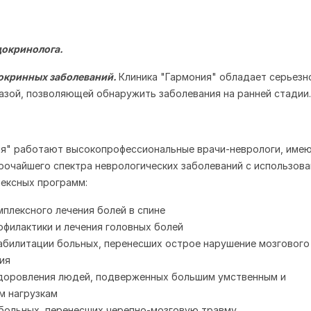
докринолога.
докринных заболеваний.
Клиника "Гармония" обладает серьезн
азой, позволяющей обнаружить заболевания на ранней стадии.
ия" работают высокопрофессиональные врачи-неврологи, име
рочайшего спектра неврологических заболеваний с использов
ексных программ:
плексного лечения болей в спине
филактики и лечения головных болей
билитации больных, перенесших острое нарушение мозгового
ия
доровления людей, подверженных большим умственным и
м нагрузкам
больных, перенесших черепно-мозговую травму