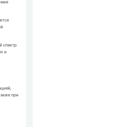
нике
яется
ой
й спектр
х и
ацией,
также при