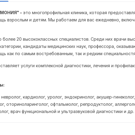
РМОНИЯ" -
это многопрофильная клиника, которая предоставл
щь взрослым и детям. Мы работаем
для вас ежедневно, включ
о более 20 высококлассных специалистов. Среди них врачи вы
категории, кандидаты медицинских наук, профессора, оказыв
ь как по самым востребованным, так и редким специальностя
ставляет услуги комплексной диагностики, лечения и профилак
ы:
 невролог, кардиолог, уролог, эндокринолог, акушер-гинеколог,
ог, оториноларинголог, офтальмолог, репродуктолог, аллерголо
лог, врач функциональной и ультразвуковой диагностики и др.