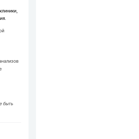
клиники,
ия.
ой
анализов
е
е быть