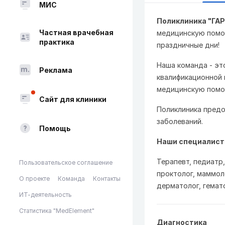
МИС
Поликлиника "ГА
Частная врачебная
медицинскую помо
практика
праздничные дни!
Наша команда - эт
Реклама
квалификационной 
медицинскую помощ
Сайт для клиники
Поликлиника предо
заболеваний.
Помощь
Наши специалист
Терапевт, педиатр,
Пользовательское соглашение
проктолог, маммол
О проекте
Команда
Контакты
дерматолог, гемато
ИТ-деятельность
Статистика "MedElement"
Диагностика