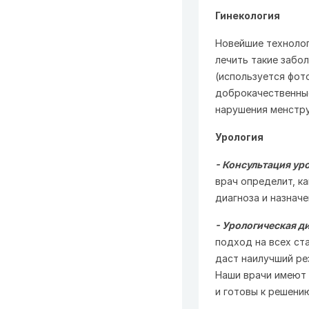
Гинекология
Новейшие технолог
лечить такие забол
(используется фот
доброкачественные
нарушения менстру
Урология
- Консультация ур
врач определит, к
диагноза и назнач
- Урологическая д
подход на всех ст
даст наилучший ре
Наши врачи имеют 
и готовы к решени