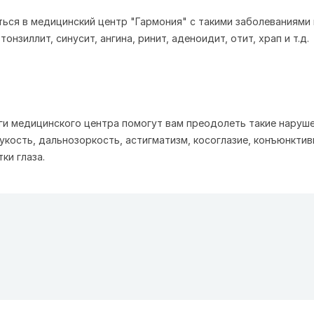
ься в медицинский центр "Гармония" с такими заболеваниями 
тонзиллит, синусит, ангина, ринит, аденоидит, отит, храп и т.д.
и медицинского центра помогут вам преодолеть такие наруш
рукость, дальнозоркость, астигматизм, косоглазие, конъюнктив
ки глаза.