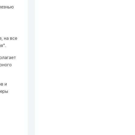
лезнью
, на все
я".
олагает
рного
в и
керы