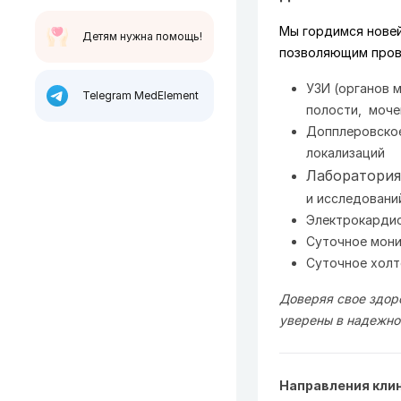
Мы гордимся нове
Детям нужна помощь!
позволяющим прово
УЗИ (органов 
Telegram MedElement
полости, моче
Допплеровское
локализаций
Лаборатория
и исследовани
Электрокардио
Суточное мон
Суточное холт
Доверяя свое здор
уверены в надежно
Направления кли