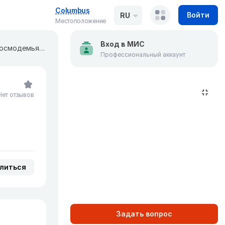
Columbus
Войти
RU
Местоположение
Вход в МИС
Центр молекулярной диагностики "CMD" на ​​​​​Зои и Александра Космодемьянских
Профессиональный аккаунт
Нет отзывов
литься
Задать вопрос