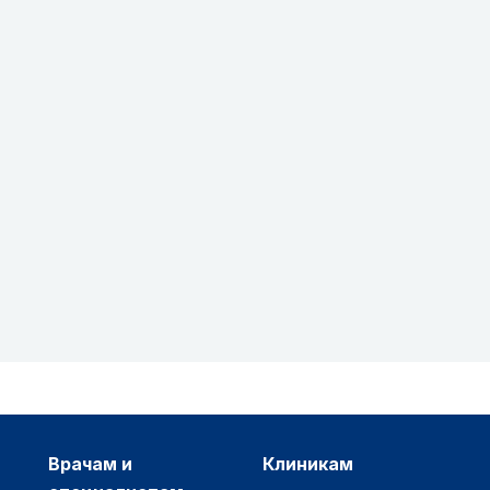
врачам и
клиникам