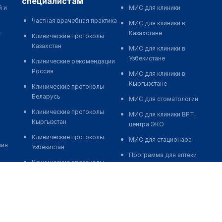
специалистам
й и
МИС для клиники
Частная врачебная практика
МИС для клиники в
к
Казахстане
Клинические протоколы
Казахстан
МИС для клиники в
Узбекистане
Клинические рекомендации
Россия
МИС для клиники в
Кыргызстане
Клинические протоколы
Беларусь
МИС для стоматологии
Клинические протоколы
МИС для клиники ВРТ,
Кыргызстан
центра ЭКО
Клинические протоколы
МИС для стационара
ния
Узбекистан
Программа для аптеки
Клинические протоколы
Автоматизация блока
диагностики и лечения
питания
Обзоры мировой
Реклама и продвижение
медицинской периодики
клиник
Заболевания: обзорные
Разработка сайта клиники