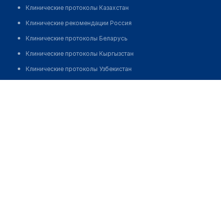
Клинические протоколы Казахстан
Клинические рекомендации Россия
Клинические протоколы Беларусь
Клинические протоколы Кыргызстан
Клинические протоколы Узбекистан
Клинические протоколы диагностики и лечения
Центр молекулярной диагностики "CMD" на ​​​​​Зои и
Александра Космодемьянских
Обзоры мировой медицинской периодики
Заболевания: обзорные статьи
Позвонить
Новости здравоохранения
Медикаменты
Лабораторные показатели
Медицинские термины
Мобильные приложения
клиникам