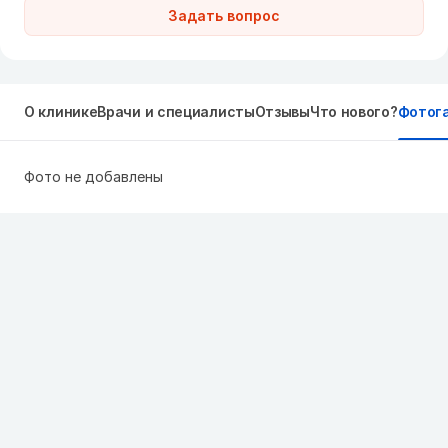
Задать вопрос
О клинике
Врачи и специалисты
Отзывы
Что нового?
Фотог
Фото не добавлены