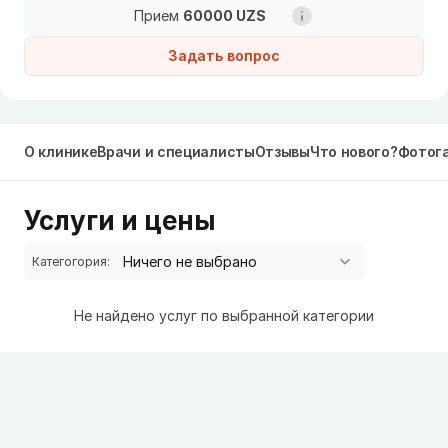
Прием
60000 UZS
Задать вопрос
О клинике
Врачи и специалисты
Отзывы
Что нового?
Фотог
Услуги и цены
Категогория:
Не найдено услуг по выбранной категории