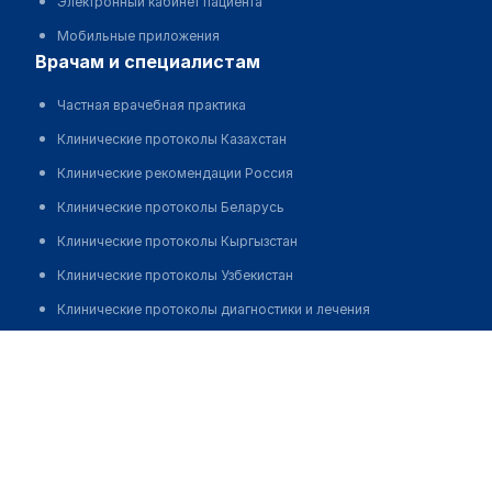
Электронный кабинет пациента
Мобильные приложения
врачам и специалистам
Частная врачебная практика
Клинические протоколы Казахстан
Клинические рекомендации Россия
Клинические протоколы Беларусь
Клинические протоколы Кыргызстан
Клинические протоколы Узбекистан
Клинические протоколы диагностики и лечения
Обзоры мировой медицинской периодики
Многопрофильная поликлиника "DOCTOR PROFI"
Заболевания: обзорные статьи
Позвонить
Новости здравоохранения
Медикаменты
Лабораторные показатели