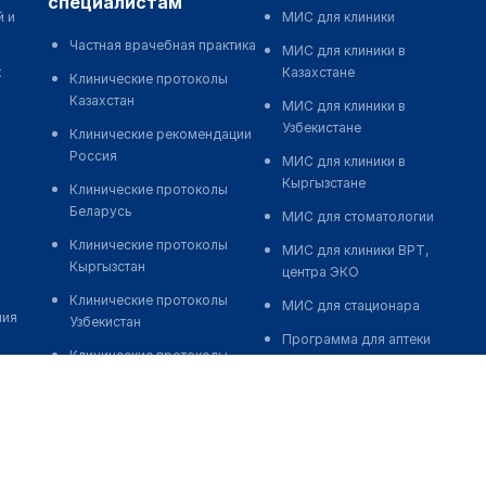
специалистам
й и
МИС для клиники
Частная врачебная практика
МИС для клиники в
к
Казахстане
Клинические протоколы
Казахстан
МИС для клиники в
Узбекистане
Клинические рекомендации
Россия
МИС для клиники в
Кыргызстане
Клинические протоколы
Беларусь
МИС для стоматологии
Клинические протоколы
МИС для клиники ВРТ,
Кыргызстан
центра ЭКО
Клинические протоколы
МИС для стационара
ния
Узбекистан
Программа для аптеки
Клинические протоколы
Автоматизация блока
диагностики и лечения
питания
Обзоры мировой
Реклама и продвижение
медицинской периодики
клиник
Заболевания: обзорные
Разработка сайта клиники