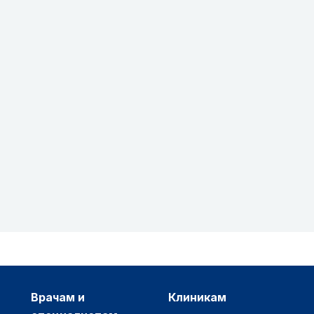
врачам и
клиникам