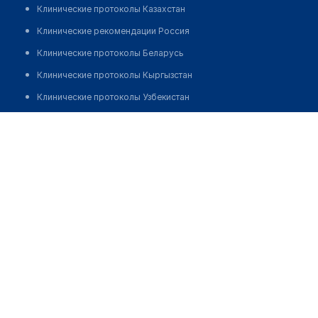
Клинические протоколы Казахстан
Клинические рекомендации Россия
Клинические протоколы Беларусь
Клинические протоколы Кыргызстан
Клинические протоколы Узбекистан
Клинические протоколы диагностики и лечения
Сельская больница с. Сумбе
Обзоры мировой медицинской периодики
Позвонить
Заболевания: обзорные статьи
Новости здравоохранения
Медикаменты
Лабораторные показатели
Медицинские термины
Мобильные приложения
клиникам
МИС для клиники