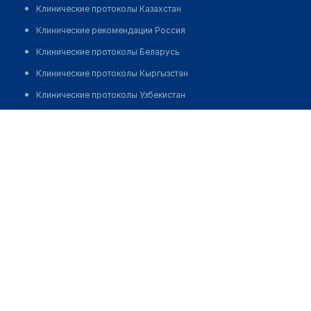
Клинические протоколы Казахстан
Клинические рекомендации Россия
Клинические протоколы Беларусь
Клинические протоколы Кыргызстан
Клинические протоколы Узбекистан
Клинические протоколы диагностики и лечения
Сельская больница с. Сумбе
Обзоры мировой медицинской периодики
Позвонить
Заболевания: обзорные статьи
Новости здравоохранения
Медикаменты
Лабораторные показатели
Медицинские термины
Мобильные приложения
клиникам
МИС для клиники