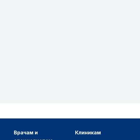
врачам и
клиникам