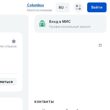
Columbus
Войти
RU
Местоположение
Вход в МИС
Профессиональный аккаунт
Нет отзывов
литься
КОНТАКТЫ