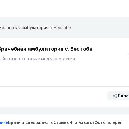
Врачебная амбулатория с. Бестобе
Врачебная амбулатория с. Бестобе
Районные
сельские мед.учреждения
Поде
нике
Врачи и специалисты
Отзывы
Что нового?
Фотогалерея