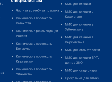
специалистам
й и
МИС для клиники
Частная врачебная практика
МИС для клиники в
к
Казахстане
Клинические протоколы
Казахстан
МИС для клиники в
Узбекистане
Клинические рекомендации
Россия
МИС для клиники в
Кыргызстане
Клинические протоколы
Беларусь
МИС для стоматологии
Клинические протоколы
МИС для клиники ВРТ,
Кыргызстан
центра ЭКО
Клинические протоколы
МИС для стационара
ния
Узбекистан
Программа для аптеки
Клинические протоколы
Автоматизация блока
диагностики и лечения
питания
Обзоры мировой
Реклама и продвижение
медицинской периодики
клиник
Заболевания: обзорные
Разработка сайта клиники