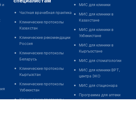
специалистам
й и
МИС для клиники
Частная врачебная практика
МИС для клиники в
к
Казахстане
Клинические протоколы
Казахстан
МИС для клиники в
Узбекистане
Клинические рекомендации
Россия
МИС для клиники в
Кыргызстане
Клинические протоколы
Беларусь
МИС для стоматологии
Клинические протоколы
МИС для клиники ВРТ,
Кыргызстан
центра ЭКО
Клинические протоколы
МИС для стационара
ния
Узбекистан
Программа для аптеки
Клинические протоколы
Автоматизация блока
диагностики и лечения
питания
Обзоры мировой
Реклама и продвижение
медицинской периодики
клиник
Заболевания: обзорные
Разработка сайта клиники