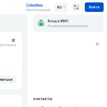
Columbus
Войти
RU
Местоположение
Вход в МИС
Профессиональный аккаунт
Нет отзывов
литься
КОНТАКТЫ