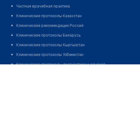
Частная врачебная практика
Клинические протоколы Казахстан
Клинические рекомендации Россия
Клинические протоколы Беларусь
Клинические протоколы Кыргызстан
Клинические протоколы Узбекистан
Клинические протоколы диагностики и лечения
Стоматология "ЭЛИТА ЦЕНТР"
Обзоры мировой медицинской периодики
Позвонить
Заболевания: обзорные статьи
Новости здравоохранения
Медикаменты
Лабораторные показатели
Медицинские термины
Мобильные приложения
клиникам