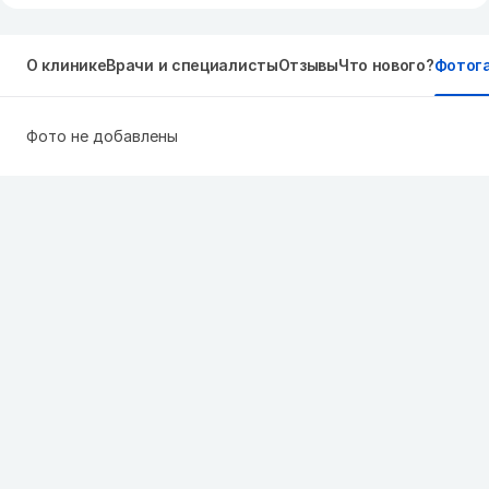
О клинике
Врачи и специалисты
Отзывы
Что нового?
Фотог
Фото не добавлены