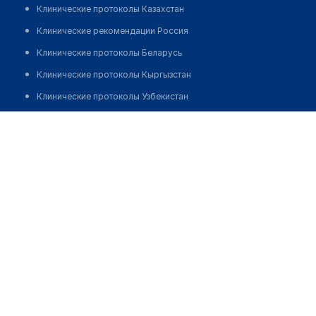
Клинические протоколы Казахстан
Клинические рекомендации Россия
Клинические протоколы Беларусь
Клинические протоколы Кыргызстан
Клинические протоколы Узбекистан
Клинические протоколы диагностики и лечения
Стоматология "ЭЛИТА ЦЕНТР"
Обзоры мировой медицинской периодики
Позвонить
Заболевания: обзорные статьи
Новости здравоохранения
Медикаменты
Лабораторные показатели
Медицинские термины
Мобильные приложения
клиникам
МИС для клиники