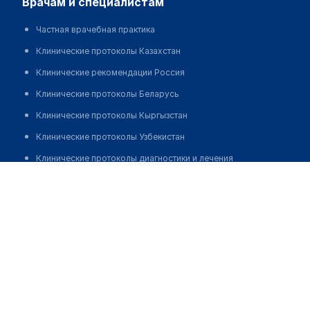
врачам и специалистам
Частная врачебная практика
Клинические протоколы Казахстан
Клинические рекомендации Россия
Клинические протоколы Беларусь
Клинические протоколы Кыргызстан
Клинические протоколы Узбекистан
Клинические протоколы диагностики и лечения
Медицинский центр "ПОЛИКЛИНИКА.РУ" на ​​​1-ом
Обзоры мировой медицинской периодики
Смоленском переулке
Заболевания: обзорные статьи
Позвонить
Новости здравоохранения
Медикаменты
Лабораторные показатели
Медицинские термины
Мобильные приложения