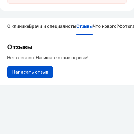
О клинике
Врачи и специалисты
Отзывы
Что нового?
Фотог
Отзывы
Нет отзывов. Напишите отзыв первым!
Написать отзыв