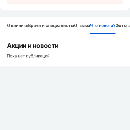
О клинике
Врачи и специалисты
Отзывы
Что нового?
Фотог
Акции и новости
Пока нет публикаций