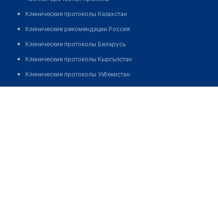
Клинические протоколы Казахстан
Клинические рекомендации Россия
Клинические протоколы Беларусь
Клинические протоколы Кыргызстан
Клинические протоколы Узбекистан
Клинические протоколы диагностики и лечения
Медицинский центр "ПОЛИКЛИНИКА.РУ" на ​​​1-ом
Смоленском переулке
Обзоры мировой медицинской периодики
Заболевания: обзорные статьи
Позвонить
Новости здравоохранения
Медикаменты
Лабораторные показатели
Медицинские термины
Мобильные приложения
клиникам