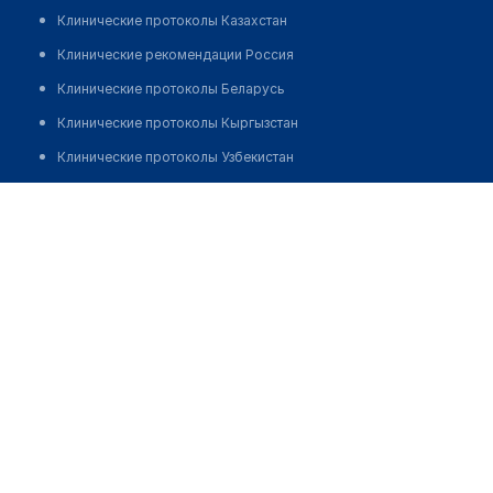
Клинические протоколы Казахстан
Клинические рекомендации Россия
Клинические протоколы Беларусь
Клинические протоколы Кыргызстан
Клинические протоколы Узбекистан
Клинические протоколы диагностики и лечения
Стоматологическая клиника "MD"
Обзоры мировой медицинской периодики
Позвонить
Заболевания: обзорные статьи
Новости здравоохранения
Медикаменты
Лабораторные показатели
Медицинские термины
Мобильные приложения
клиникам