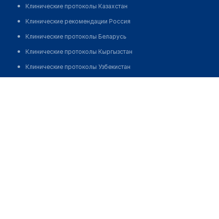
Клинические протоколы Казахстан
Клинические рекомендации Россия
Клинические протоколы Беларусь
Клинические протоколы Кыргызстан
Клинические протоколы Узбекистан
Клинические протоколы диагностики и лечения
Стоматологическая клиника "MD"
Обзоры мировой медицинской периодики
Позвонить
Заболевания: обзорные статьи
Новости здравоохранения
Медикаменты
Лабораторные показатели
Медицинские термины
Мобильные приложения
клиникам
МИС для клиники