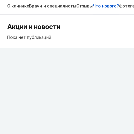
О клинике
Врачи и специалисты
Отзывы
Что нового?
Фотог
Акции и новости
Пока нет публикаций