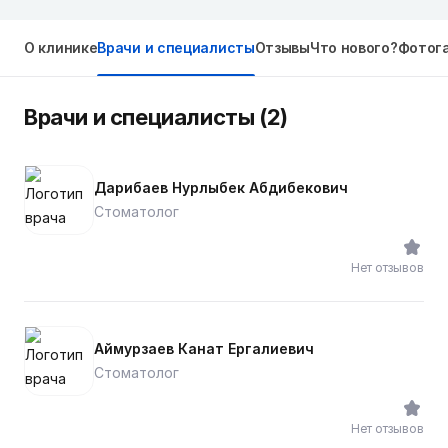
О клинике
Врачи и специалисты
Отзывы
Что нового?
Фотог
Врачи и специалисты (2)
Дарибаев Нурлыбек Абдибекович
Стоматолог
Нет отзывов
Аймурзаев Канат Ергалиевич
Стоматолог
Нет отзывов