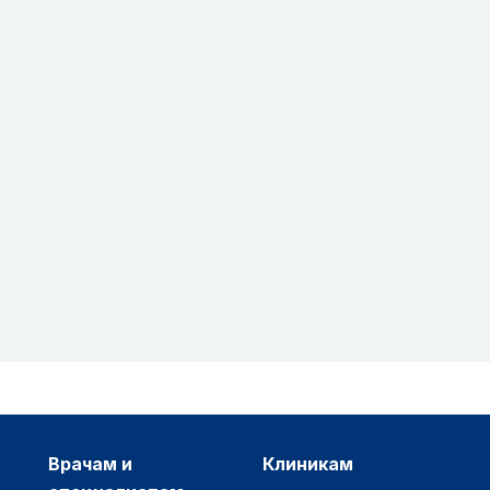
врачам и
клиникам