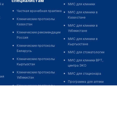
специалистам
й и
МИС для клиники
Частная врачебная практика
МИС для клиники в
к
Казахстане
Клинические протоколы
Казахстан
МИС для клиники в
Узбекистане
Клинические рекомендации
Россия
МИС для клиники в
Кыргызстане
Клинические протоколы
Беларусь
МИС для стоматологии
Клинические протоколы
МИС для клиники ВРТ,
Кыргызстан
центра ЭКО
Клинические протоколы
МИС для стационара
ния
Узбекистан
Программа для аптеки
Клинические протоколы
Автоматизация блока
диагностики и лечения
питания
Обзоры мировой
Реклама и продвижение
медицинской периодики
клиник
Заболевания: обзорные
Разработка сайта клиники