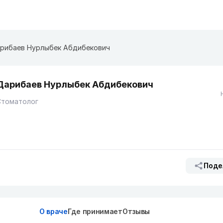
рибаев Нурлыбек Абдибекович
Дарибаев Нурлыбек Абдибекович
Стоматолог
Поде
О враче
Где принимает
Отзывы