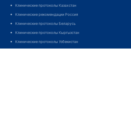
Клинические протоколы Казахстан
Клинические рекомендации Россия
Клинические протоколы Беларусь
Клинические протоколы Кыргызстан
Клинические протоколы Узбекистан
Клинические протоколы диагностики и лечения
Медицинский центр "ДОКТОР ВИТА"
Обзоры мировой медицинской периодики
Позвонить
Заболевания: обзорные статьи
Новости здравоохранения
Медикаменты
Лабораторные показатели
Медицинские термины
Мобильные приложения
клиникам