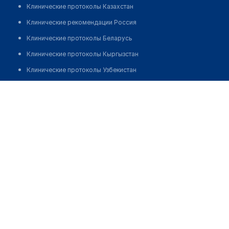
Клинические протоколы Казахстан
Клинические рекомендации Россия
Клинические протоколы Беларусь
Клинические протоколы Кыргызстан
Клинические протоколы Узбекистан
Клинические протоколы диагностики и лечения
Медицинский центр "ДОКТОР ВИТА"
Обзоры мировой медицинской периодики
Позвонить
Заболевания: обзорные статьи
Новости здравоохранения
Медикаменты
Лабораторные показатели
Медицинские термины
Мобильные приложения
клиникам
МИС для клиники