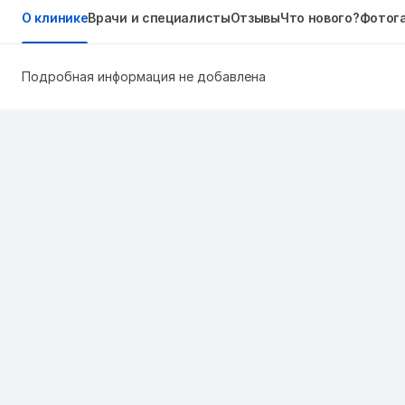
О клинике
Врачи и специалисты
Отзывы
Что нового?
Фотог
Подробная информация не добавлена