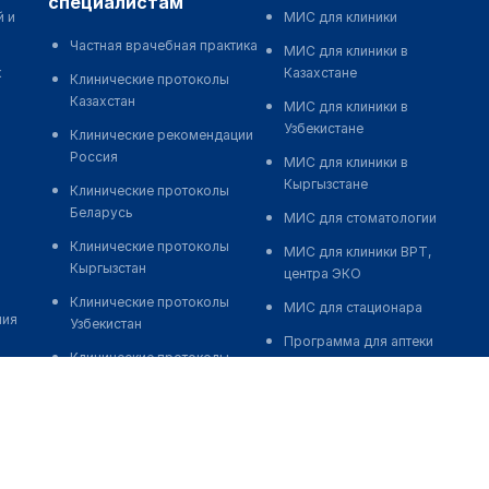
специалистам
й и
МИС для клиники
Частная врачебная практика
МИС для клиники в
к
Казахстане
Клинические протоколы
Казахстан
МИС для клиники в
Узбекистане
Клинические рекомендации
Россия
МИС для клиники в
Кыргызстане
Клинические протоколы
Беларусь
МИС для стоматологии
Клинические протоколы
МИС для клиники ВРТ,
Кыргызстан
центра ЭКО
Клинические протоколы
МИС для стационара
ния
Узбекистан
Программа для аптеки
Клинические протоколы
Автоматизация блока
диагностики и лечения
питания
Обзоры мировой
Реклама и продвижение
медицинской периодики
клиник
Заболевания: обзорные
Разработка сайта клиники