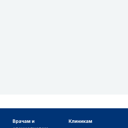
врачам и
клиникам