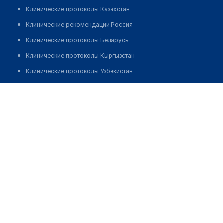
Клинические протоколы Казахстан
Клинические рекомендации Россия
Клинические протоколы Беларусь
Клинические протоколы Кыргызстан
Клинические протоколы Узбекистан
Клинические протоколы диагностики и лечения
Стоматологическая клиника "ДЕНТЛАЙН"
Обзоры мировой медицинской периодики
Позвонить
Заболевания: обзорные статьи
Новости здравоохранения
Медикаменты
Лабораторные показатели
Медицинские термины
Мобильные приложения
клиникам