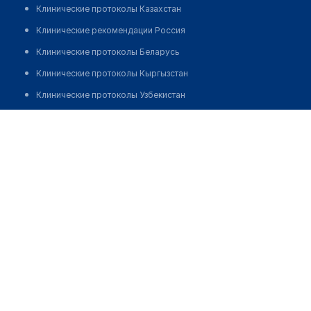
Клинические протоколы Казахстан
Клинические рекомендации Россия
Клинические протоколы Беларусь
Клинические протоколы Кыргызстан
Клинические протоколы Узбекистан
Клинические протоколы диагностики и лечения
Стоматологическая клиника "ДЕНТЛАЙН"
Обзоры мировой медицинской периодики
Позвонить
Заболевания: обзорные статьи
Новости здравоохранения
Медикаменты
Лабораторные показатели
Медицинские термины
Мобильные приложения
клиникам
МИС для клиники