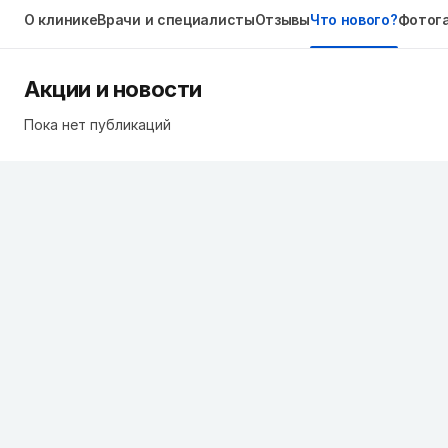
О клинике
Врачи и специалисты
Отзывы
Что нового?
Фотог
Акции и новости
Пока нет публикаций