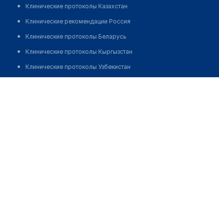
Клинические протоколы Казахстан
Клинические рекомендации Россия
Клинические протоколы Беларусь
Клинические протоколы Кыргызстан
Клинические протоколы Узбекистан
Клинические протоколы диагностики и лечения
Медицинский пункт с. Баскамыс
Обзоры мировой медицинской периодики
Позвонить
Заболевания: обзорные статьи
Новости здравоохранения
Медикаменты
Лабораторные показатели
Медицинские термины
Мобильные приложения
клиникам
МИС для клиники