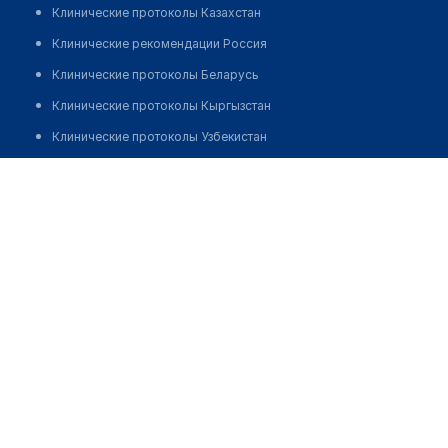
Клинические протоколы Казахстан
Клинические рекомендации Россия
Клинические протоколы Беларусь
Клинические протоколы Кыргызстан
Клинические протоколы Узбекистан
Клинические протоколы диагностики и лечения
Стоматология "ТАУГУЛЬ ДЕНТ"
Обзоры мировой медицинской периодики
Позвонить
Заболевания: обзорные статьи
Новости здравоохранения
Медикаменты
Лабораторные показатели
Медицинские термины
Мобильные приложения
клиникам
МИС для клиники