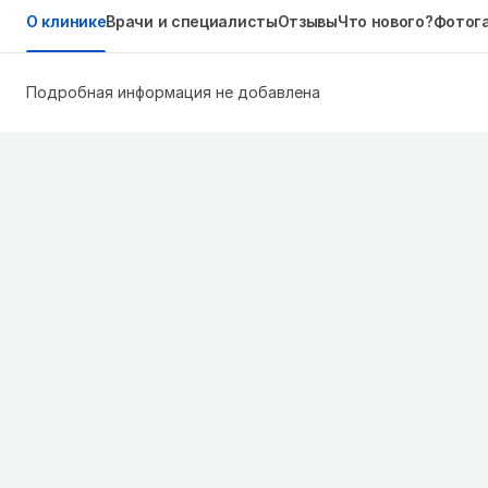
О клинике
Врачи и специалисты
Отзывы
Что нового?
Фотог
Подробная информация не добавлена