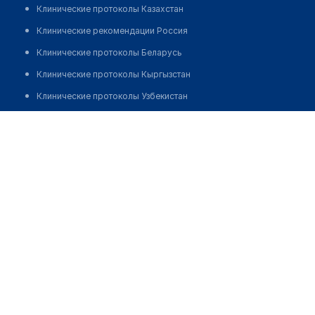
Клинические протоколы Казахстан
Клинические рекомендации Россия
Клинические протоколы Беларусь
Клинические протоколы Кыргызстан
Клинические протоколы Узбекистан
Клинические протоколы диагностики и лечения
Клиника интегративной медицины "METABODY"
Обзоры мировой медицинской периодики
Позвонить
Заболевания: обзорные статьи
Новости здравоохранения
Медикаменты
Лабораторные показатели
Медицинские термины
Мобильные приложения
клиникам
МИС для клиники