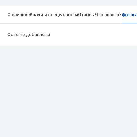
О клинике
Врачи и специалисты
Отзывы
Что нового?
Фотог
Фото не добавлены