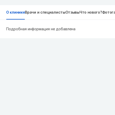
О клинике
Врачи и специалисты
Отзывы
Что нового?
Фотог
Подробная информация не добавлена