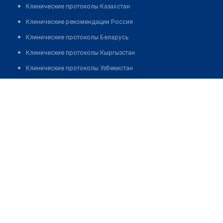
Клинические протоколы Казахстан
Клинические рекомендации Россия
Клинические протоколы Беларусь
Клинические протоколы Кыргызстан
Клинические протоколы Узбекистан
Клинические протоколы диагностики и лечения
Клиника интегративной медицины "METABODY"
Обзоры мировой медицинской периодики
Позвонить
Заболевания: обзорные статьи
Новости здравоохранения
Медикаменты
Лабораторные показатели
Медицинские термины
Мобильные приложения
клиникам
МИС для клиники